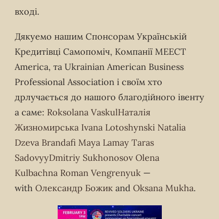
вході.
Дякуемо нашим Спонсорам Українській
Кредитівці Самопоміч, Компанії МЕЕСТ
America, та Ukrainian American Business
Professional Association і своїм хто
дрлучається до нашого благодійного івенту
а саме:
Roksolana Vaskul
Наталія
Жизномирська
Ivana Lotoshynski
Natalia
Dzeva Brandafi
Maya Lamay
Taras
Sadovyy
Dmitriy Sukhonosov
Olena
Kulbachna
Roman Vengrenyuk
—
with
Олександр Божик
and
Oksana Mukha
.