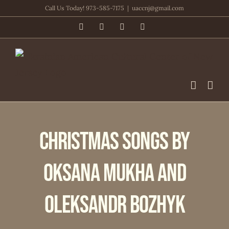
Skip
Call Us Today! 973-585-7175
|
uaccnj@gmail.com
to
Facebook
PayPal
YouTube
Email
content
Christmas Songs by
Oksana Mukha and
Oleksandr Bozhyk