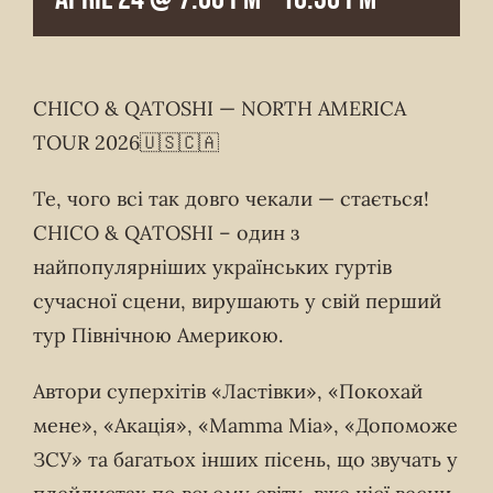
CHICO & QATOSHI — NORTH AMERICA
TOUR 2026🇺🇸🇨🇦
Те, чого всі так довго чекали — стається!
CHICO & QATOSHI – один з
найпопулярніших українських гуртів
сучасної сцени, вирушають у свій перший
тур Північною Америкою.
Автори суперхітів «Ластівки», «Покохай
мене», «Акація», «Mamma Mia», «Допоможе
ЗСУ» та багатьох інших пісень, що звучать у