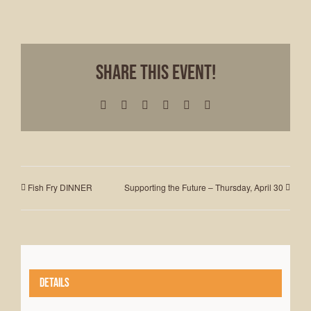
Share This Event!
Facebook
X
LinkedIn
WhatsApp
Pinterest
Email
Fish Fry DINNER
Supporting the Future – Thursday, April 30
Details