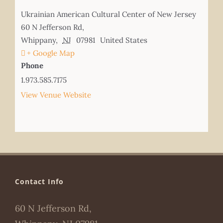
Ukrainian American Cultural Center of New Jersey
60 N Jefferson Rd,
Whippany
,
NJ
07981
United States
+ Google Map
Phone
1.973.585.7175
View Venue Website
Contact Info
60 N Jefferson Rd,