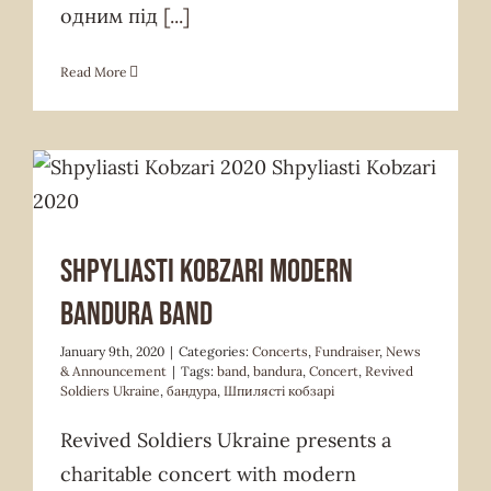
одним під
[...]
Read More
Concerts
Fundraiser
News & Announcement
Shpyliasti Kobzari modern
bandura band
January 9th, 2020
|
Categories:
Concerts
,
Fundraiser
,
News
& Announcement
|
Tags:
band
,
bandura
,
Concert
,
Revived
Soldiers Ukraine
,
бандура
,
Шпилясті кобзарі
Revived Soldiers Ukraine presents a
charitable concert with modern