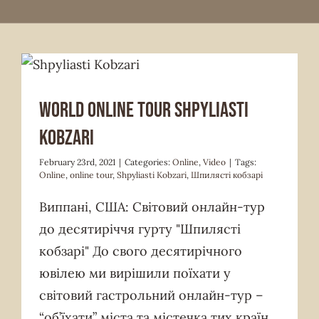
World online tour Shpyliasti
Kobzari
February 23rd, 2021
|
Categories:
Online
,
Video
|
Tags:
Online
,
online tour
,
Shpyliasti Kobzari
,
Шпилясті кобзарі
Виппані, США: Світовий онлайн-тур
до десятиріччя гурту "Шпилясті
кобзарі" До свого десятирічного
ювілею ми вирішили поїхати у
світовий гастрольний онлайн-тур –
“об’їхати” міста та містечка тих країн,