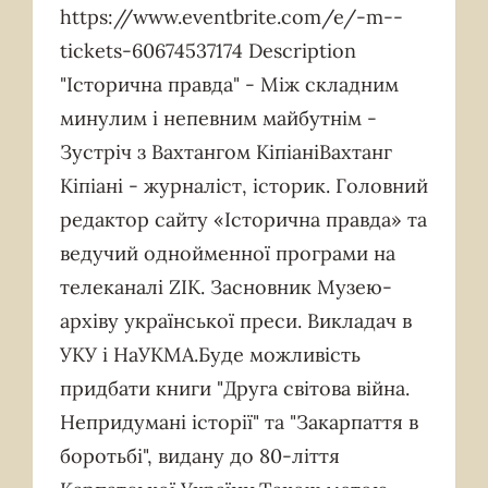
https://www.eventbrite.com/e/-m--
tickets-60674537174 Description
"Історична правда" - Mіж складним
минулим і непевним майбутнім -
Зустріч з Вахтангом КіпіаніВахтанг
Кіпіані - журналіст, історик. Головний
редактор сайту «Історична правда» та
ведучий однойменної програми на
телеканалі ZIK. Засновник Музею-
архіву української преси. Викладач в
УКУ і НаУКМА.Буде можливість
придбати книги "Друга світова війна.
Непридумані історії" та "Закарпаття в
боротьбі", видану до 80-ліття