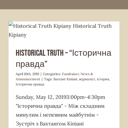
Fundraiser
News & Announcement
Historical Truth – “Історична
правда”
April 10th, 2019
|
Categories:
Fundraiser
,
News &
Announcement
|
Tags:
Вахтанг Кіпіані
,
журналіст
,
історик
,
Історична правда
Sunday, May 12, 20193:00pm-4:30pm
"Історична правда" - Mіж складним
минулим і непевним майбутнім -
Зустріч з Вахтангом Кіпіані