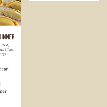
uncement
Dinner
s:
CYM
,
ent
|
Tags:
enyk
ican
t
ner