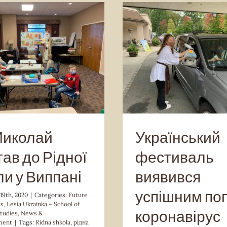
 Home News
Lesia Ukrainka –
of Ukrainian Studies
News &
News & Announcement
Orga
Announcement
Миколай
Український
тав до Рідної
фестиваль
и у Виппані
виявився
успішним по
9th, 2020
|
Categories:
Future
s
,
Lesia Ukrainka – School of
коронавірус
Studies
,
News &
ment
|
Tags:
Ridna shkola
,
рідна