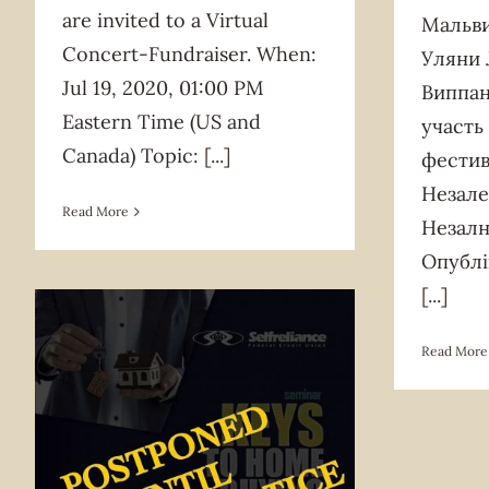
are invited to a Virtual
Мальви
Concert-Fundraiser. When:
Уляни
Jul 19, 2020, 01:00 PM
Виппа
Eastern Time (US and
участь
Canada) Topic:
[...]
фестив
Незале
Read More
Незалн
Опублі
[...]
Read More