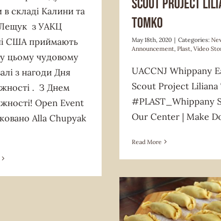
Scout Project Lil
 в складі Калини та
Tomko
 Лещук з УАКЦ
ні США приймають
May 18th, 2020
|
Categories:
Ne
Announcement
,
Plast
,
Video Sto
 у цьому чудовому
UACCNJ Whippany E
алі з нагоди Дня
Scout Project Lilian
жності . З Днем
#PLAST_Whippany S
жності! Open Event
Our Center | Make D
ковано Alla Chupyak
Read More