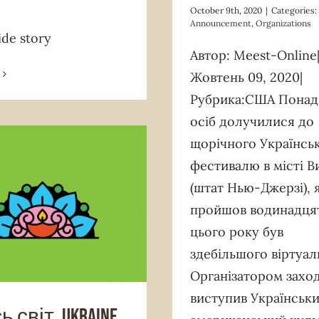
October 9th, 2020
|
Categories:
Announcement
,
Organizations
ide story
Автор: Meest-Online
Жовтень 09, 2020|
Рубрика:США Понад 
осіб долучилися до
щорічного Українсь
фестивалю в місті В
(штат Нью-Джерзі), 
пройшов водинадцят
Ukrainian Dance Ensemble and
цього року був
emy
News & Announcement
здебільшого віртуал
Організатором захо
виступив Українськ
 світ. Ukraine.