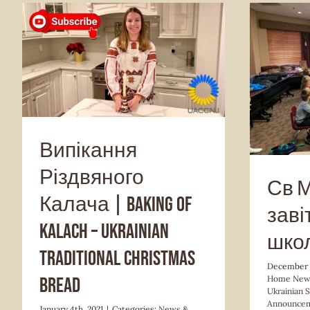
News & Announcement
Plast
Video Story
Future
School 
Випікання
Різдвяного
Св 
Калача | Baking of
заві
Kalach – Ukrainian
школ
Traditional Christmas
December 1
Home New
Bread
Ukrainian 
Announce
January 4th, 2021
|
Categories:
News &