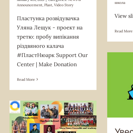
школа
Announcement
,
Plast
,
Video Story
View sl
Пластунка розвідувачка
Уляна Лещук - проект на
Read More
третю: пробу випікання
різдвяного калача
#ПластНюарк Support Our
Center | Make Donation
Read More
Iskra 
Acad
Concerts
CYM
Fundraiser
Iskra Ukrainian
Увесь
Dance Ensemble and Academy
Lesia