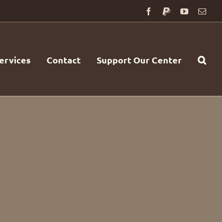
Facebook
PayPal
YouTube
Emai
ervices
Contact
Support Our Center