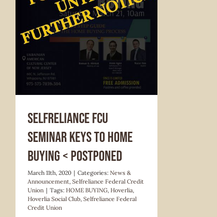
News & Announcement
Selfreliance
Federal Credit Union
Selfreliance FCU
seminar KEYS TO HOME
BUYING < POSTPONED
March 11th, 2020
|
Categories:
News &
Announcement
,
Selfreliance Federal Credit
Union
|
Tags:
HOME BUYING
,
Hoverlia
,
Hoverlia Social Club
,
Selfreliance Federal
Credit Union