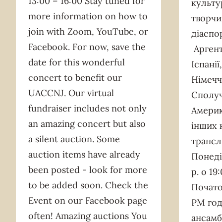
13:00 – 16:00 Stay tuned for
культу
more information on how to
творчи
join with Zoom, YouTube, or
діаспор
Facebook. For now, save the
Аргент
date for this wonderful
Іспанії
concert to benefit our
Німечч
UACCNJ. Our virtual
Сполуч
fundraiser includes not only
Америк
an amazing concert but also
інших 
a silent auction. Some
трансл
auction items have already
Понеді
been posted - look for more
р. о 19
to be added soon. Check the
Почато
Event on our Facebook page
PM год
often! Amazing auctions You
ансамб