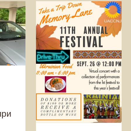
nizations
Concerts
CYM
Fundraiser
Iskra Ukrainian
Dance Ensemble and Academy
Lesia
Ukrainka – School of Ukrainian Studies
News & Announcement
Organizations
Plast
Selfreliance Federal Credit Union
при