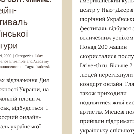
американський кул
айн-
центр у Нью-Джерзі.
щорічний Українськ
тиваль
фестиваль відбувся 
їнської
величезним успіхом
тури
Понад 200 машин
скористалися посл
d, 2020
|
Categories:
Iskra
 Dance Ensemble and Academy
,
Drive-thru. Більше 2 
nnouncement
|
Tags:
skadovsk
людей переглянули
ах відзначення Дня
концерт онлайн. Гля
жності України, на
також приходили
альній площі м.
подивитися живі ви
ськ, відбудеться І
артистів. Місцеві по
родний онлайн-
прийшли підтримат
аль української
українську спільнот