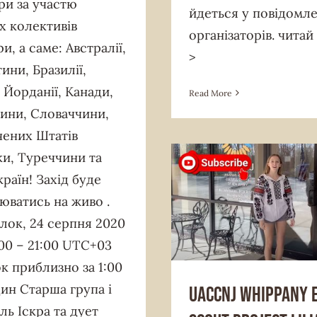
ри за участю
йдеться у повідомле
х колективів
організаторів. читай
и, а саме: Австралії,
>
ини, Бразилії,
, Йорданії, Канади,
Read More
ини, Cловаччини,
ених Штатів
и, Туреччини та
країн! Захід буде
юватись на живо .
лок, 24 серпня 2020
News & Announcement
Plast
V
:00 – 21:00 UTC+03
к приблизно за 1:00
ин Старша група і
UACCNJ Whippany 
ль Іскра та дует