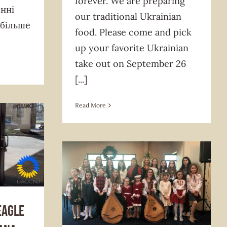
forever. We are preparing
нні
our traditional Ukrainian
 більше
food. Please come and pick
up your favorite Ukrainian
take out on September 26
[...]
Read More
ideo Story
News & Announcement
Organizations
Eagle
Plast