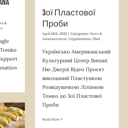
iana
3ої Пластової
Проби
ws &
ry
April 24th, 2020
|
Categories:
News &
Announcement
,
Organizations
,
Plast
agle
a Tomko
Українсько Американський
upport
Культурний Центр Випані
onation
Ню Джерзі Відео Проєкт
виконаний Пластункою
Розвідувачкою Ліліяною
Томко до 3ої Пластової
Проби
Read More