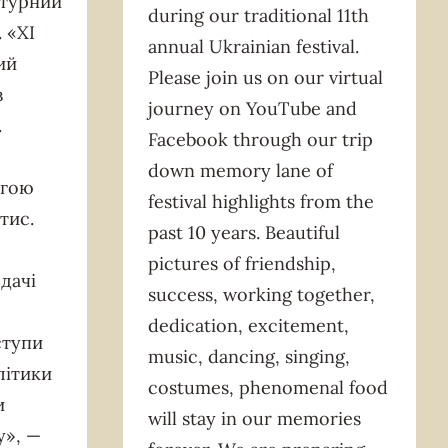
ьтурний
during our traditional 11th
 «ХІ
annual Ukrainian festival.
ий
Please join us on our virtual
з
journey on YouTube and
.
Facebook through our trip
down memory lane of
угою
festival highlights from the
тис.
past 10 years. Beautiful
pictures of friendship,
дачі
success, working together,
dedication, excitement,
ступи
music, dancing, singing,
літики
costumes, phenomenal food
и
will stay in our memories
у», —