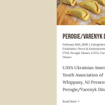
CYM
Fundraiser
News & Anno
Perogie/Varenyk 
February 14th, 2020
|
Categorie
Fundraiser
,
News & Announcem
CYM
,
Perogie Dinner
,
UAYA
,
Var
Dinner
UAYA Ukrainian Amer
Youth Association of
Whippany, NJ Presen
Perogie/Varenyk Din
Read More