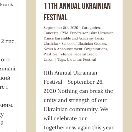
11th Annual Ukrainian
News &
Festival
|
September 8th, 2020
|
Categories:
Concerts
,
CYM
,
Fundraiser
,
Iskra Ukrainian
Dance Ensemble and Academy
,
Lesia
2 тис.
Ukrainka – School of Ukrainian Studies
,
News & Announcement
,
Organizations
,
Plast
,
Selfreliance Federal Credit
кого
Union
|
Tags:
Ukrainian Festival
иппані
11th Annual Ukrainian
який
Festival - September 26,
е і
2020 Nothing can break the
unity and strength of our
ьним.
Ukrainian community. We
ду
will celebrate our
ий
togetherness again this year