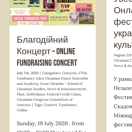
Ukrainka – School of Ukrainian Studies
Онл
News & Announcement
Plast
Selfreliance
Federal Credit Union
Ukrainian Congress
фес
Committee of America
укра
Благодійний
куль
Концерт – Online
August 23r
Fundraising Concert
Ukrainian
News & A
July 7th, 2020
|
Categories:
Concerts
,
CYM
,
У рамк
Fundraiser
,
Iskra Ukrainian Dance Ensemble
and Academy
,
Lesia Ukrainka – School of
Незале
Ukrainian Studies
,
News & Announcement
,
Plast
,
Selfreliance Federal Credit Union
,
Фестив
Ukrainian Congress Committee of
America
|
Tags:
Concert
,
Fundraiser
,
Скадов
Online
Міжна
Sunday, 19 July 2020 . from
фестив