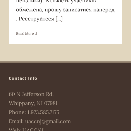
пензлики) . Кількість учасників
обмежена, прошу записатися наперед
. Реєструйтеся
[...]
Read More
Contact Info
60 N Jefferson Rd,
Whippany, NJ 07981
Phone:
1.973.585.7175
Email:
uaccnj@gmail.com
Web:
UACCNJ